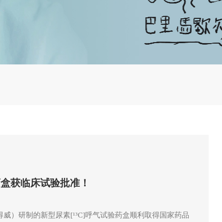
药盒获临床试验批准！
威）研制的新型尿素[¹³C]呼气试验药盒顺利取得国家药品